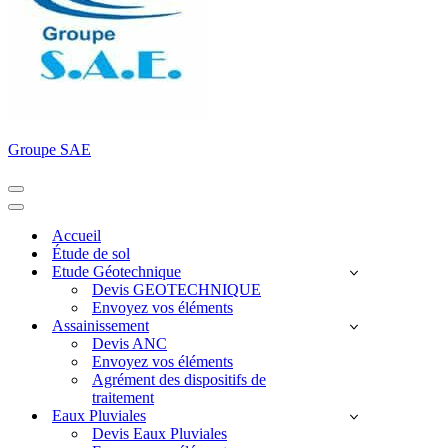
Groupe SAE
Menu
de
Menu
navigation
de
Accueil
navigation
Étude de sol
Etude Géotechnique
Devis GEOTECHNIQUE
Envoyez vos éléments
Assainissement
Devis ANC
Envoyez vos éléments
Agrément des dispositifs de
traitement
Eaux Pluviales
Devis Eaux Pluviales