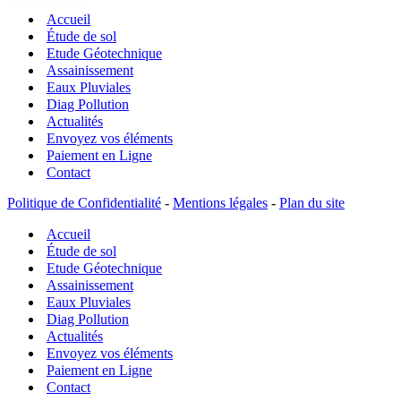
gonflement
Accueil
des
argiles
Étude de sol
–
Etude Géotechnique
Étude
Assainissement
de
Eaux Pluviales
sol
Diag Pollution
Actualités
Envoyez vos éléments
Paiement en Ligne
Contact
Politique de Confidentialité
-
Mentions légales
-
Plan du site
Accueil
Étude de sol
Etude Géotechnique
Assainissement
Eaux Pluviales
Diag Pollution
Actualités
Envoyez vos éléments
Paiement en Ligne
Contact