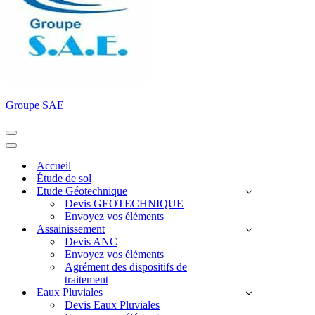
Groupe SAE
Menu
de
Menu
navigation
de
Accueil
navigation
Étude de sol
Etude Géotechnique
Devis GEOTECHNIQUE
Envoyez vos éléments
Assainissement
Devis ANC
Envoyez vos éléments
Agrément des dispositifs de
traitement
Eaux Pluviales
Devis Eaux Pluviales