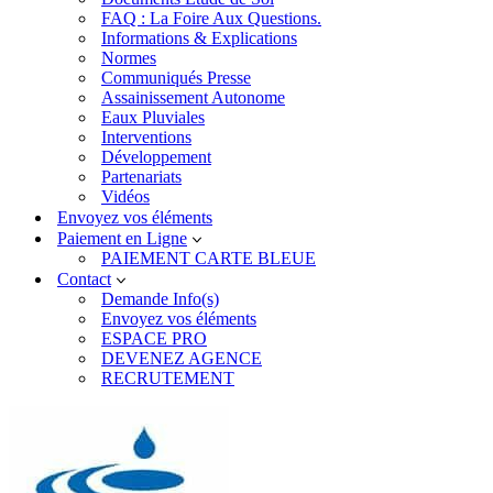
FAQ : La Foire Aux Questions.
Informations & Explications
Normes
Communiqués Presse
Assainissement Autonome
Eaux Pluviales
Interventions
Développement
Partenariats
Vidéos
Envoyez vos éléments
Paiement en Ligne
PAIEMENT CARTE BLEUE
Contact
Demande Info(s)
Envoyez vos éléments
ESPACE PRO
DEVENEZ AGENCE
RECRUTEMENT