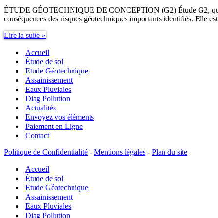
ÉTUDE GÉOTECHNIQUE DE CONCEPTION (G2) Étude G2, qu’est ce que c
conséquences des risques géotechniques importants identifiés. Elle e
Étude
Lire la suite »
G2
Accueil
Étude de sol
Etude Géotechnique
Assainissement
Eaux Pluviales
Diag Pollution
Actualités
Envoyez vos éléments
Paiement en Ligne
Contact
Politique de Confidentialité
-
Mentions légales
-
Plan du site
Accueil
Étude de sol
Etude Géotechnique
Assainissement
Eaux Pluviales
Diag Pollution