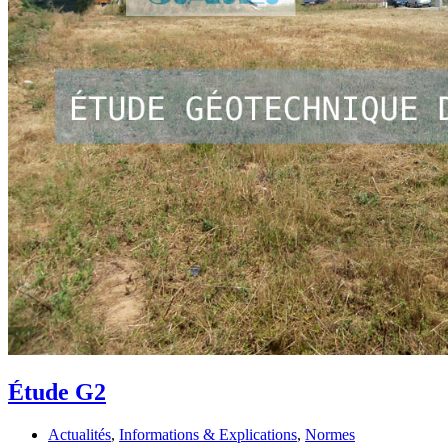
Étude G2
Actualités
,
Informations & Explications
,
Normes