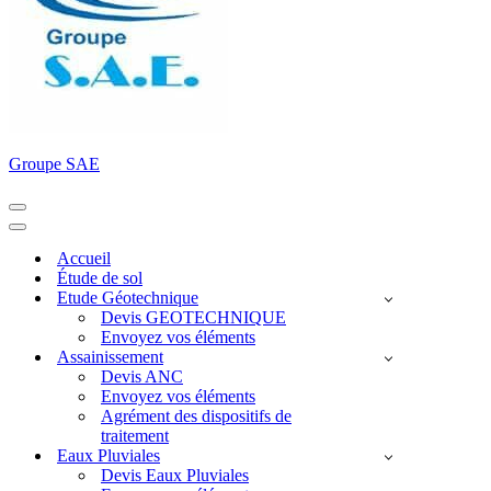
Groupe SAE
Menu
de
Menu
navigation
de
Accueil
navigation
Étude de sol
Etude Géotechnique
Devis GEOTECHNIQUE
Envoyez vos éléments
Assainissement
Devis ANC
Envoyez vos éléments
Agrément des dispositifs de
traitement
Eaux Pluviales
Devis Eaux Pluviales