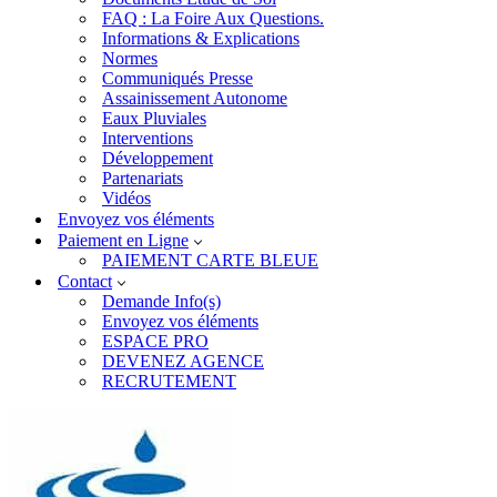
FAQ : La Foire Aux Questions.
Informations & Explications
Normes
Communiqués Presse
Assainissement Autonome
Eaux Pluviales
Interventions
Développement
Partenariats
Vidéos
Envoyez vos éléments
Paiement en Ligne
PAIEMENT CARTE BLEUE
Contact
Demande Info(s)
Envoyez vos éléments
ESPACE PRO
DEVENEZ AGENCE
RECRUTEMENT