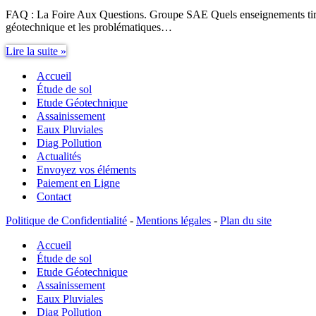
FAQ : La Foire Aux Questions. Groupe SAE Quels enseignements tirer d
géotechnique et les problématiques…
Quels
Lire la suite »
enseignements
Accueil
tirer
d’une
Étude de sol
étude
Etude Géotechnique
de
Assainissement
sol
Eaux Pluviales
?
Diag Pollution
Actualités
Envoyez vos éléments
Paiement en Ligne
Contact
Politique de Confidentialité
-
Mentions légales
-
Plan du site
Accueil
Étude de sol
Etude Géotechnique
Assainissement
Eaux Pluviales
Diag Pollution