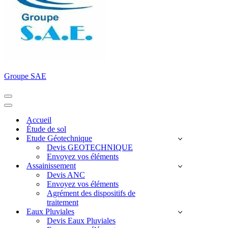
Groupe SAE
Menu
de
Menu
navigation
de
Accueil
navigation
Étude de sol
Etude Géotechnique
Devis GEOTECHNIQUE
Envoyez vos éléments
Assainissement
Devis ANC
Envoyez vos éléments
Agrément des dispositifs de
traitement
Eaux Pluviales
Devis Eaux Pluviales