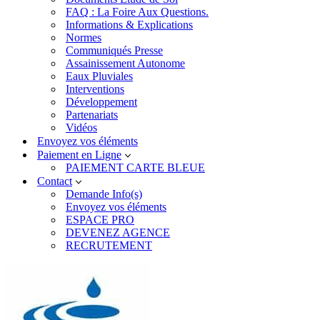
FAQ : La Foire Aux Questions.
Informations & Explications
Normes
Communiqués Presse
Assainissement Autonome
Eaux Pluviales
Interventions
Développement
Partenariats
Vidéos
Envoyez vos éléments
Paiement en Ligne
PAIEMENT CARTE BLEUE
Contact
Demande Info(s)
Envoyez vos éléments
ESPACE PRO
DEVENEZ AGENCE
RECRUTEMENT