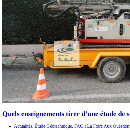
Quels enseignements tirer d’une étude de s
Actualités
,
Étude Géotechnique
,
FAQ : La Foire Aux Question