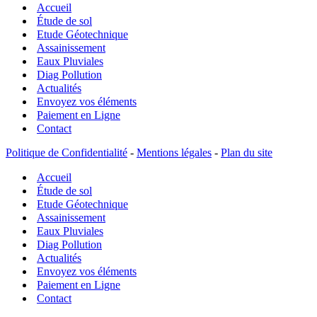
Accueil
sol
est-
Étude de sol
elle
Etude Géotechnique
nécessaire
Assainissement
à
Eaux Pluviales
tout
Diag Pollution
projet
Actualités
de
Envoyez vos éléments
construction
Paiement en Ligne
?
Contact
Politique de Confidentialité
-
Mentions légales
-
Plan du site
Accueil
Étude de sol
Etude Géotechnique
Assainissement
Eaux Pluviales
Diag Pollution
Actualités
Envoyez vos éléments
Paiement en Ligne
Contact