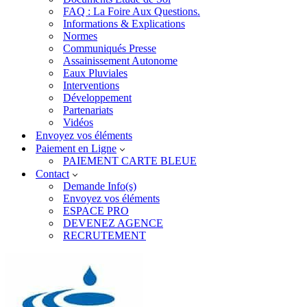
FAQ : La Foire Aux Questions.
Informations & Explications
Normes
Communiqués Presse
Assainissement Autonome
Eaux Pluviales
Interventions
Développement
Partenariats
Vidéos
Envoyez vos éléments
Paiement en Ligne
PAIEMENT CARTE BLEUE
Contact
Demande Info(s)
Envoyez vos éléments
ESPACE PRO
DEVENEZ AGENCE
RECRUTEMENT