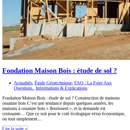
Fondation Maison Bois : étude de sol ?
Actualités
,
Étude Géotechnique
,
FAQ : La Foire Aux
Questions.
,
Informations & Explications
Fondation Maison Bois : étude de sol ? Construction de maisons
ossature bois C’est une tendance depuis quelques années, les
maisons à ossature bois « fleurissent », et la demande est
croissante… Que ce soit pour le coté écologique et/ou économique,
ou tout simplement…
Fondation
Lire la suite »