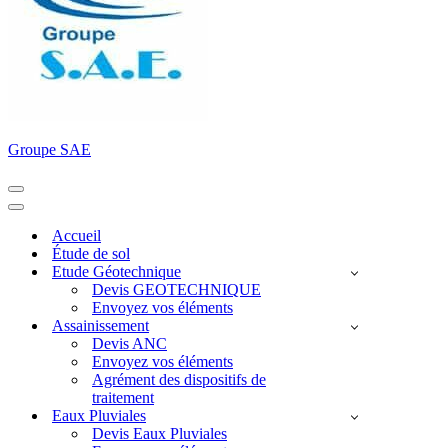
Groupe SAE
Menu
de
Menu
navigation
de
Accueil
navigation
Étude de sol
Etude Géotechnique
Devis GEOTECHNIQUE
Envoyez vos éléments
Assainissement
Devis ANC
Envoyez vos éléments
Agrément des dispositifs de
traitement
Eaux Pluviales
Devis Eaux Pluviales