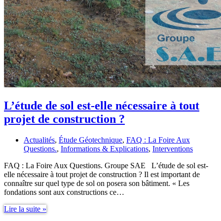
L’étude de sol est-elle nécessaire à tout
projet de construction ?
Actualités
,
Étude Géotechnique
,
FAQ : La Foire Aux
Questions.
,
Informations & Explications
,
Interventions
FAQ : La Foire Aux Questions. Groupe SAE L’étude de sol est-
elle nécessaire à tout projet de construction ? Il est important de
connaître sur quel type de sol on posera son bâtiment. « Les
fondations sont aux constructions ce…
L’étude
Lire la suite »
de