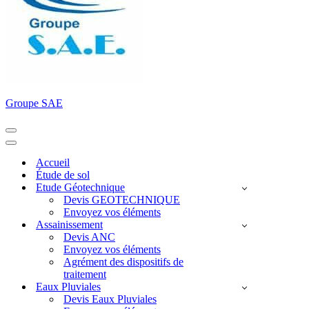
Groupe SAE
Menu
de
Menu
navigation
de
Accueil
navigation
Étude de sol
Etude Géotechnique
Devis GEOTECHNIQUE
Envoyez vos éléments
Assainissement
Devis ANC
Envoyez vos éléments
Agrément des dispositifs de
traitement
Eaux Pluviales
Devis Eaux Pluviales