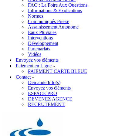
FAQ : La Foire Aux Questions.
Informations & Explications
Normes
Communiqués Presse
Assainissement Autonome
Eaux Pluviales
Interventions
Développement
Partenariats
Vidéos
Envoyez vos éléments
Paiement en Ligne
PAIEMENT CARTE BLEUE
Contact
Demande Info(s)
Envoyez vos éléments
ESPACE PRO
DEVENEZ AGENCE
RECRUTEMENT