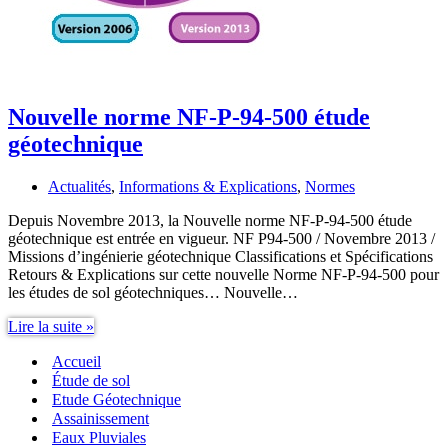
Nouvelle norme NF-P-94-500 étude
géotechnique
Actualités
,
Informations & Explications
,
Normes
Depuis Novembre 2013, la Nouvelle norme NF-P-94-500 étude
géotechnique est entrée en vigueur. NF P94-500 / Novembre 2013 /
Missions d’ingénierie géotechnique Classifications et Spécifications
Retours & Explications sur cette nouvelle Norme NF-P-94-500 pour
les études de sol géotechniques… Nouvelle…
Nouvelle
Lire la suite »
norme
Accueil
NF-
P-
Étude de sol
94-
Etude Géotechnique
500
Assainissement
étude
Eaux Pluviales