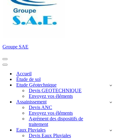
Groupe SAE
Menu
de
Menu
navigation
de
Accueil
navigation
Étude de sol
Etude Géotechnique
Devis GEOTECHNIQUE
Envoyez vos éléments
Assainissement
Devis ANC
Envoyez vos éléments
Agrément des dispositifs de
traitement
Eaux Pluviales
Devis Eaux Pluviales