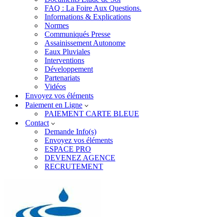
FAQ : La Foire Aux Questions.
Informations & Explications
Normes
Communiqués Presse
Assainissement Autonome
Eaux Pluviales
Interventions
Développement
Partenariats
Vidéos
Envoyez vos éléments
Paiement en Ligne
PAIEMENT CARTE BLEUE
Contact
Demande Info(s)
Envoyez vos éléments
ESPACE PRO
DEVENEZ AGENCE
RECRUTEMENT