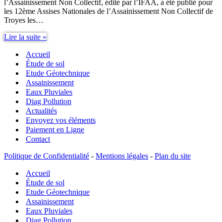
l’Assainissement Non Collectif, édité par l’IFAA, a été publié pour
les 12ème Assises Nationales de l’Assainissement Non Collectif de
Troyes les…
Assainissement
Lire la suite »
Non
Accueil
Collectif
Guide
Étude de sol
IFAA
Etude Géotechnique
Assainissement
Eaux Pluviales
Diag Pollution
Actualités
Envoyez vos éléments
Paiement en Ligne
Contact
Politique de Confidentialité
-
Mentions légales
-
Plan du site
Accueil
Étude de sol
Etude Géotechnique
Assainissement
Eaux Pluviales
Diag Pollution