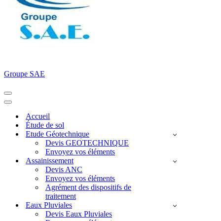
Groupe SAE
Menu
de
Menu
navigation
de
Accueil
navigation
Étude de sol
Etude Géotechnique
Devis GEOTECHNIQUE
Envoyez vos éléments
Assainissement
Devis ANC
Envoyez vos éléments
Agrément des dispositifs de
traitement
Eaux Pluviales
Devis Eaux Pluviales