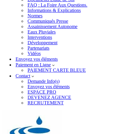
FAQ : La Foire Aux Questions.
Informations & Explications
Normes
Communiqués Presse
Assainissement Autonome
Eaux Pluviales
Interventions
Développement
Partenariats
Vidéos
Envoyez vos éléments
Paiement en Ligne
PAIEMENT CARTE BLEUE
Contact
Demande Info(s)
Envoyez vos éléments
ESPACE PRO
DEVENEZ AGENCE
RECRUTEMENT