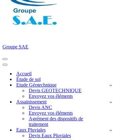
Groupe SAE
Menu
de
Menu
navigation
de
Accueil
navigation
Étude de sol
Etude Géotechnique
Devis GEOTECHNIQUE
Envoyez vos éléments
Assainissement
Devis ANC
Envoyez vos éléments
Agrément des dispositifs de
traitement
Eaux Pluviales
Devis Eaux Pluviales