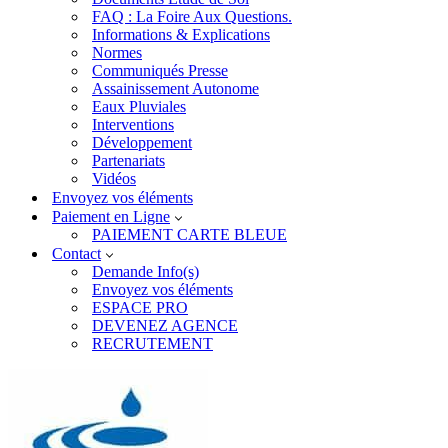
FAQ : La Foire Aux Questions.
Informations & Explications
Normes
Communiqués Presse
Assainissement Autonome
Eaux Pluviales
Interventions
Développement
Partenariats
Vidéos
Envoyez vos éléments
Paiement en Ligne
PAIEMENT CARTE BLEUE
Contact
Demande Info(s)
Envoyez vos éléments
ESPACE PRO
DEVENEZ AGENCE
RECRUTEMENT