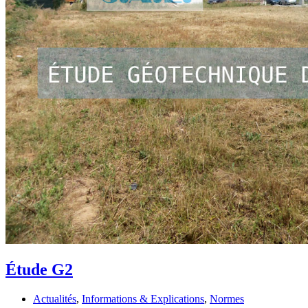
Étude G2
Actualités
,
Informations & Explications
,
Normes