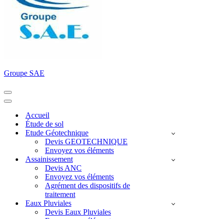
Groupe SAE
Menu
de
Menu
navigation
de
Accueil
navigation
Étude de sol
Etude Géotechnique
Devis GEOTECHNIQUE
Envoyez vos éléments
Assainissement
Devis ANC
Envoyez vos éléments
Agrément des dispositifs de
traitement
Eaux Pluviales
Devis Eaux Pluviales