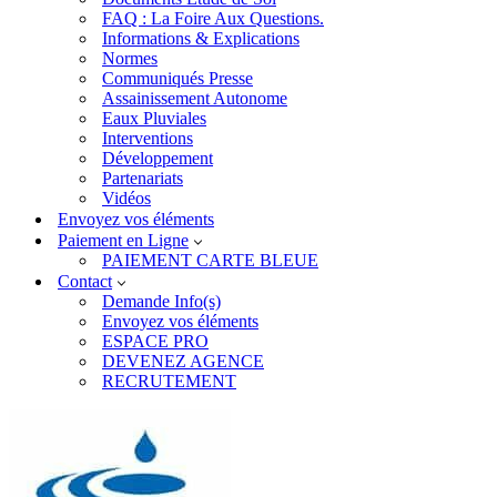
FAQ : La Foire Aux Questions.
Informations & Explications
Normes
Communiqués Presse
Assainissement Autonome
Eaux Pluviales
Interventions
Développement
Partenariats
Vidéos
Envoyez vos éléments
Paiement en Ligne
PAIEMENT CARTE BLEUE
Contact
Demande Info(s)
Envoyez vos éléments
ESPACE PRO
DEVENEZ AGENCE
RECRUTEMENT