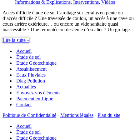
Informations & Explications
,
Interventions
,
Vidéos
Accès difficile étude de sol Carottage sur terrains en pente ou
d’accès difficile ? Une traversée de couloir, un accès à une cave ou
cours arrière extérieure… ou encore un vide sanitaire quasi
inaccessible ? Une remontée ou descente d’escalier ? Un grutage…
Accès
Lire la suite »
difficile
Accueil
étude
de
Étude de sol
sol
Etude Géotechnique
Assainissement
Eaux Pluviales
Diag Pollution
Actualités
Envoyez vos éléments
Paiement en Ligne
Contact
Politique de Confidentialité
-
Mentions légales
-
Plan du site
Accueil
Étude de sol
Etude Géotechnique