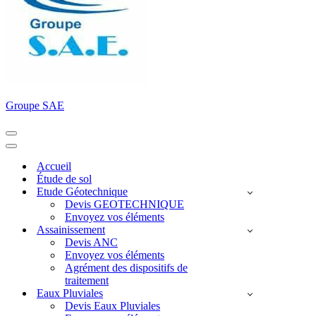
Groupe SAE
Menu
de
Menu
navigation
de
Accueil
navigation
Étude de sol
Etude Géotechnique
Devis GEOTECHNIQUE
Envoyez vos éléments
Assainissement
Devis ANC
Envoyez vos éléments
Agrément des dispositifs de
traitement
Eaux Pluviales
Devis Eaux Pluviales