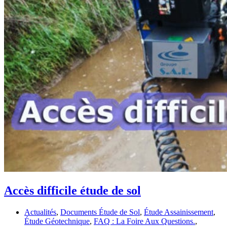
Accès difficile étude de sol
Actualités
,
Documents Étude de Sol
,
Étude Assainissement
,
Étude Géotechnique
,
FAQ : La Foire Aux Questions.
,