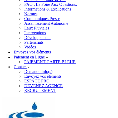
FAQ : La Foire Aux Questions.
Informations & Explications
Normes
Communiqués Presse
Assainissement Autonome
Eaux Pluviales
Interventions
Développement
Partenariats
Vidéos
Envoyez vos éléments
Paiement en Ligne
PAIEMENT CARTE BLEUE
Contact
Demande Info(s)
Envoyez vos éléments
ESPACE PRO
DEVENEZ AGENCE
RECRUTEMENT