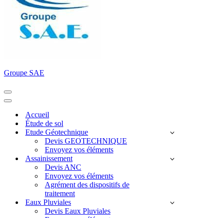
Groupe SAE
Menu
de
Menu
navigation
de
Accueil
navigation
Étude de sol
Etude Géotechnique
Devis GEOTECHNIQUE
Envoyez vos éléments
Assainissement
Devis ANC
Envoyez vos éléments
Agrément des dispositifs de
traitement
Eaux Pluviales
Devis Eaux Pluviales