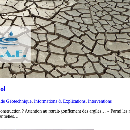
ol
ude Géotechnique
,
Informations & Explications
,
Interventions
construction ? Attention au retrait-gonflement des argiles… « Parmi les
tentielles…