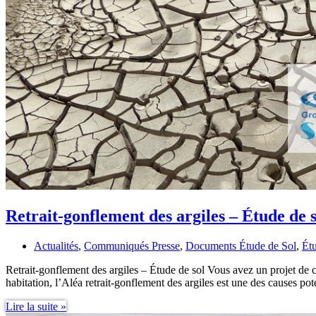
Retrait-gonflement des argiles – Étude de s
Actualités
,
Communiqués Presse
,
Documents Étude de Sol
,
Ét
Retrait-gonflement des argiles – Étude de sol Vous avez un projet de 
habitation, l’Aléa retrait-gonflement des argiles est une des causes po
Retrait-
Lire la suite »