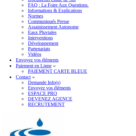
FAQ : La Foire Aux Questions.
Informations & Explications
Normes
Communiqués Presse
Assainissement Autonome
Eaux Pluviales
Interventions
Développement
Partenariats
Vidéos
Envoyez vos éléments
Paiement en Ligne
PAIEMENT CARTE BLEUE
Contact
Demande Info(s)
Envoyez vos éléments
ESPACE PRO
DEVENEZ AGENCE
RECRUTEMENT