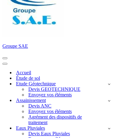
Groupe SAE
Menu
de
Menu
navigation
de
Accueil
navigation
Étude de sol
Etude Géotechnique
Devis GEOTECHNIQUE
Envoyez vos éléments
Assainissement
Devis ANC
Envoyez vos éléments
Agrément des dispositifs de
traitement
Eaux Pluviales
Devis Eaux Pluviales