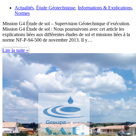
Actualités
,
Étude Géotechnique
,
Informations & Explications
,
Normes
Mission G4 Étude de sol – Supervision Géotechnique d’exécution.
Mission G4 Étude de sol : Nous poursuivons avec cet article les
explications liées aux différentes études de sol et missions liées à la
norme NF-P-94-500 de novembre 2013. Il y…
Mission
Lire la suite »
G4
Étude
de
sol
–
Supervision
Géotechnique
d’exécution