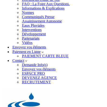
FAQ : La Foire Aux Questions.
Informations & Explications
Normes
Communiqués Presse
Assainissement Autonome
Eaux Pluviales
Interventions
Développement
Partenariats
Vidéos
Envoyez vos éléments
Paiement en Ligne
PAIEMENT CARTE BLEUE
Contact
Demande Info(s)
Envoyez vos éléments
ESPACE PRO
DEVENEZ AGENCE
RECRUTEMENT