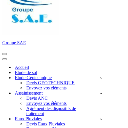
Groupe SAE
Menu
de
Menu
navigation
de
Accueil
navigation
Étude de sol
Etude Géotechnique
Devis GEOTECHNIQUE
Envoyez vos éléments
Assainissement
Devis ANC
Envoyez vos éléments
Agrément des dispositifs de
traitement
Eaux Pluviales
Devis Eaux Pluviales