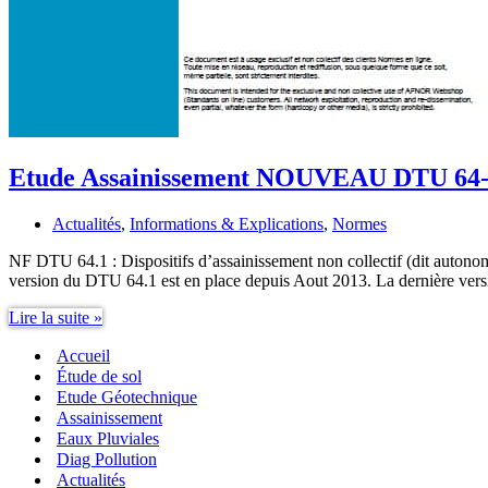
Etude Assainissement NOUVEAU DTU 64
Actualités
,
Informations & Explications
,
Normes
NF DTU 64.1 : Dispositifs d’assainissement non collectif (dit auto
version du DTU 64.1 est en place depuis Aout 2013. La dernière ver
Etude
Lire la suite »
Assainissement
Accueil
NOUVEAU
DTU
Étude de sol
64-
Etude Géotechnique
1
Assainissement
Eaux Pluviales
Diag Pollution
Actualités