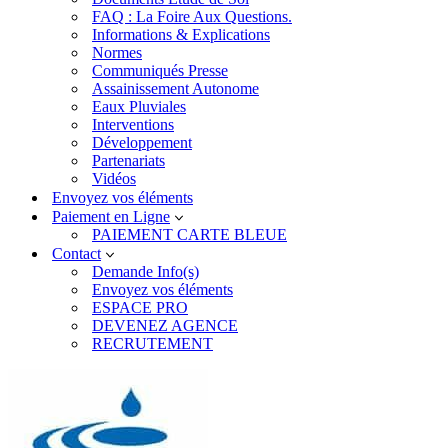
FAQ : La Foire Aux Questions.
Informations & Explications
Normes
Communiqués Presse
Assainissement Autonome
Eaux Pluviales
Interventions
Développement
Partenariats
Vidéos
Envoyez vos éléments
Paiement en Ligne
PAIEMENT CARTE BLEUE
Contact
Demande Info(s)
Envoyez vos éléments
ESPACE PRO
DEVENEZ AGENCE
RECRUTEMENT